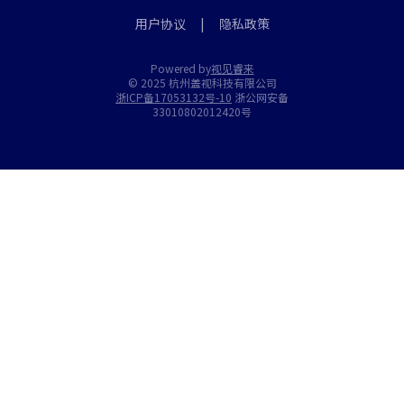
用户协议
|
隐私政策
Powered by
视见睿来
© 2025 杭州盖视科技有限公司
浙ICP备17053132号-10
浙公网安备
33010802012420号